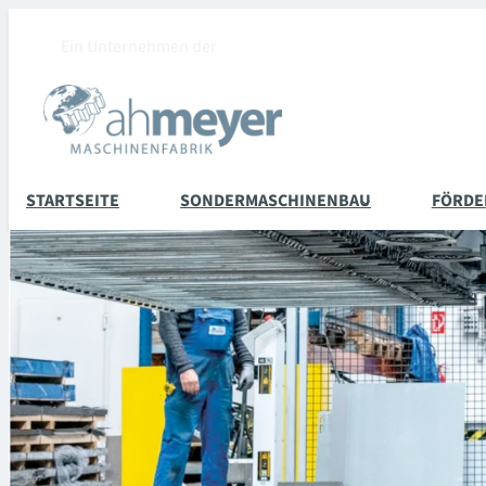
Zum
Ein Unternehmen der
Inhalt
springen
STARTSEITE
SONDERMASCHINENBAU
FÖRDE