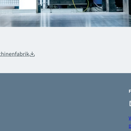
hinenfabrik
F
Linke
V